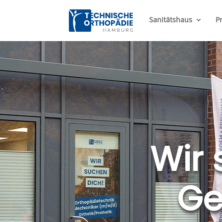
Sanitätshaus
P
Wir 
Ge